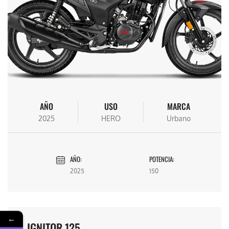
AÑO
USO
MARCA
2025
HERO
Urbano
AÑO:
POTENCIA:
2025
150
←
IGNITOR 125