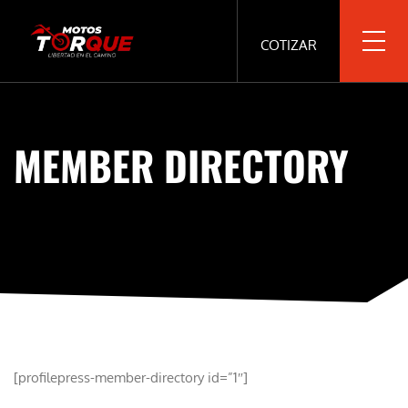
COTIZAR
MEMBER DIRECTORY
[profilepress-member-directory id=”1″]