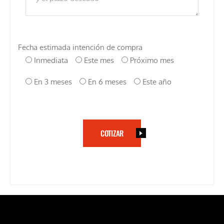
Fecha estimada intención de compra
Inmediata
Este mes
Próximo mes
En 3 meses
En 6 meses
Este año
COTIZAR