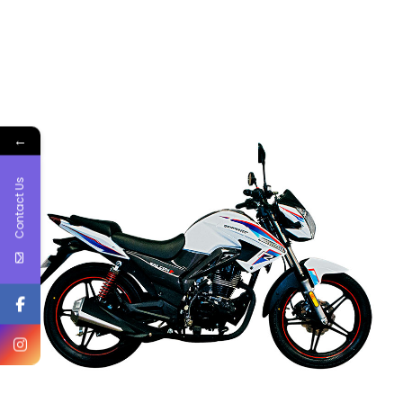
←
Contact Us