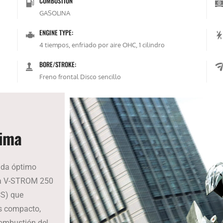
COMBUSTIÓN
GASOLINA
ENGINE TYPE:
4 tiempos, enfriado por aire OHC, 1 cilindro
BORE/STROKE:
Freno frontal Disco sencillo
tima
inda óptimo
la V-STROM 250
CS) que
s compacto,
combustión del