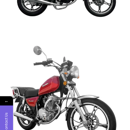
←
Contact Us