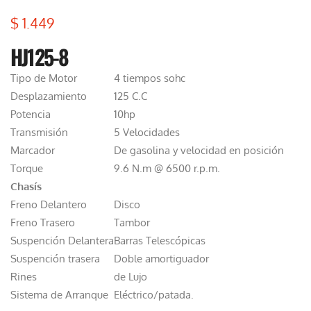
$
1.449
HJ125-8
Tipo de Motor
4 tiempos sohc
Desplazamiento
125 C.C
Potencia
10hp
Transmisión
5 Velocidades
Marcador
De gasolina y velocidad en posición
Torque
9.6 N.m @ 6500 r.p.m.
Chasís
Freno Delantero
Disco
Freno Trasero
Tambor
Suspención Delantera
Barras Telescópicas
Suspención trasera
Doble amortiguador
Rines
de Lujo
Sistema de Arranque
Eléctrico/patada.