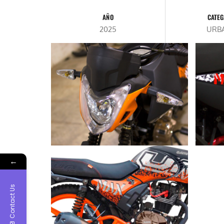
AÑO
CATEG
2025
URB
←
Contact Us