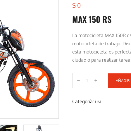
$
0
MAX 150 RS
La motocicleta MAX 150R es
motocicleta de trabajo. Dise
esta motocicleta es perfecta
ciudad o para realizar tareas
AÑADIR 
M
A
X
Categoría:
UM
1
5
0