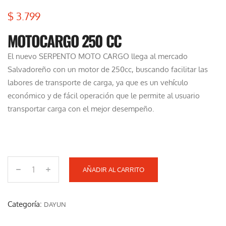
$
3.799
MOTOCARGO 250 CC
El nuevo SERPENTO MOTO CARGO llega al mercado
Salvadoreño con un motor de 250cc, buscando facilitar las
labores de transporte de carga, ya que es un vehículo
económico y de fácil operación que le permite al usuario
transportar carga con el mejor desempeño.
AÑADIR AL CARRITO
M
O
T
Categoría:
DAYUN
O