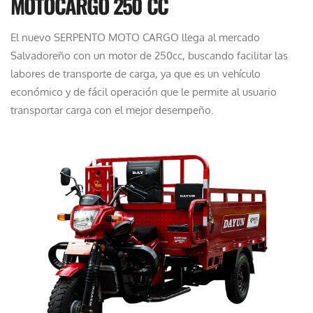
MOTOCARGO 250 CC
t
i
El nuevo SERPENTO MOTO CARGO llega al mercado
d
Salvadoreño con un motor de 250cc, buscando facilitar las
a
labores de transporte de carga, ya que es un vehículo
d
económico y de fácil operación que le permite al usuario
transportar carga con el mejor desempeño.