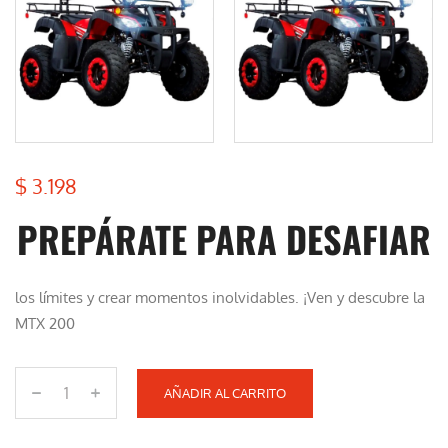
$
3.198
PREPÁRATE PARA DESAFIAR
los límites y crear momentos inolvidables. ¡Ven y descubre la
MTX 200
AÑADIR AL CARRITO
M
T