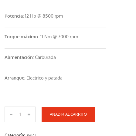
Potencia:
12 Hp @ 8500 rpm
Torque máximo:
11 Nm @ 7000 rpm
Alimentación:
Carburada
Arranque:
Electrico y patada
AÑADIR AL CARRITO
P
U
L
Categoría:
BAJAJ