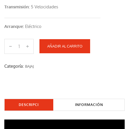
Transmisión:
5 Velocidades
Arranque:
Eléctrico
AÑADIR AL CARRITO
P
U
L
Categoría:
BAJAJ
S
A
R
2
5
DESCRIPCI
INFORMACIÓN
0
ÓN
ADICIONAL
N
c