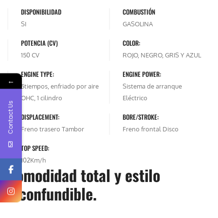
DISPONIBILIDAD
COMBUSTIÓN
SI
GASOLINA
POTENCIA (CV)
COLOR:
150 CV
ROJO, NEGRO, GRIS Y AZUL
ENGINE TYPE:
ENGINE POWER:
←
5tiempos, enfriado por aire
Sistema de arranque
OHC, 1 cilindro
Eléctrico
Contact Us
DISPLACEMENT:
BORE/STROKE:
Freno trasero Tambor
Freno frontal Disco
TOP SPEED:
102Km/h
Comodidad total y estilo
inconfundible.