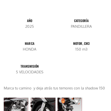
d
AÑO
CATEGORÍA
2025
PANDILLERA
MARCA
MOTOR, CM3
HONDA
150 m3
TRANSMISIÓN
5 VELOCIDADES
Marca tu camino y deja atrás tus temores con la shadow 150