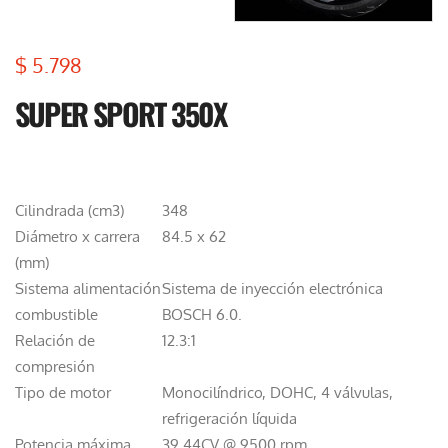
$
5.798
SUPER SPORT 350X
Cilindrada (cm3)
348
Diámetro x carrera
84.5 x 62
(mm)
Sistema alimentación
Sistema de inyección electrónica
combustible
BOSCH 6.0.
Relación de
12.3:1
compresión
Tipo de motor
Monocilíndrico, DOHC, 4 válvulas,
refrigeración líquida
Potencia máxima
39,44CV @ 9500 rpm