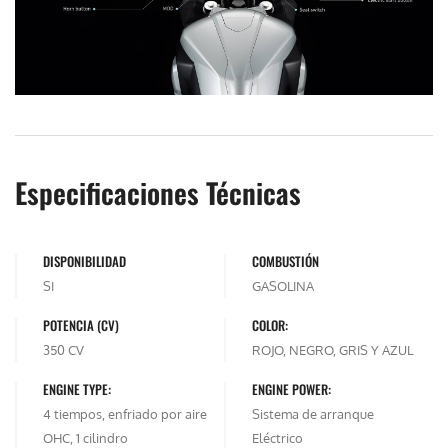
Especificaciones Técnicas
DISPONIBILIDAD
COMBUSTIÓN
SI
GASOLINA
POTENCIA (CV)
COLOR:
350 CV
ROJO, NEGRO, GRIS Y AZUL
ENGINE TYPE:
ENGINE POWER:
4 tiempos, enfriado por aire
Sistema de arranque
OHC, 1 cilindro
Eléctrico