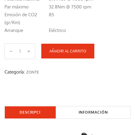
Par máximo
32.8Nm @ 7500 rpm
Emisión de CO2
85
(gr/Km)
Arranque
Eléctrico
AÑADIR AL CARRITO
S
U
P
Categoría:
ZONTE
E
R
S
P
O
DESCRIPCI
INFORMACIÓN
R
ÓN
ADICIONAL
T
3