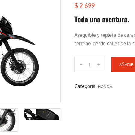
$
2.699
Toda una aventura.
Asequible y repleta de carac
terreno, desde calles de la 
AÑADIR 
X
R
1
Categoría:
HONDA
5
0
L
c
a