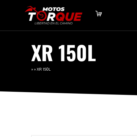
XR 150L
»
»
XR 150L