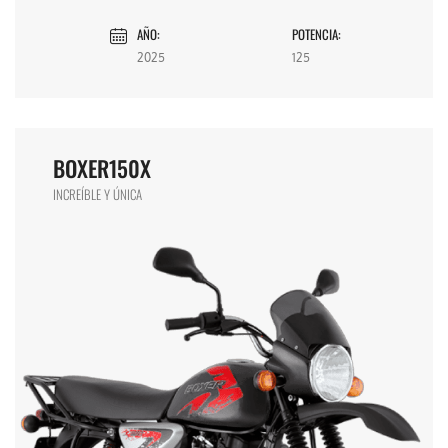
AÑO:
POTENCIA:
2025
125
BOXER150X
INCREÍBLE Y ÚNICA